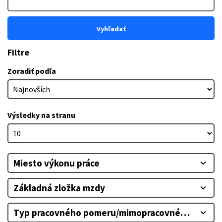
Vyhľadať
Filtre
Zoradiť podľa
Výsledky na stranu
Miesto výkonu práce
expand_more
Základná zložka mzdy
expand_more
Typ pracovného pomeru/mimopracovného pomer
expand_more