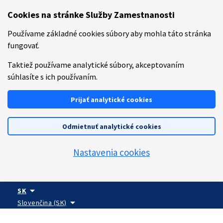
Preskočiť na hlavný obsah
Cookies na stránke Služby Zamestnanosti
Používame základné cookies súbory aby mohla táto stránka
fungovať.
Taktiež používame analytické súbory, akceptovaním
súhlasíte s ich používaním.
Prijať analytické cookies
Odmietnuť analytické cookies
Nastavenia cookies
arrow_drop_down
SK
arrow_drop_down
Slovenčina (SK)