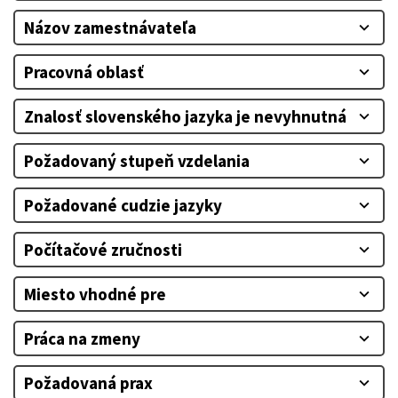
Názov zamestnávateľa
expand_more
Pracovná oblasť
expand_more
Znalosť slovenského jazyka je nevyhnutná
expand_more
Požadovaný stupeň vzdelania
expand_more
Požadované cudzie jazyky
expand_more
Počítačové zručnosti
expand_more
Miesto vhodné pre
expand_more
Práca na zmeny
expand_more
Požadovaná prax
expand_more