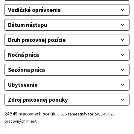
Vodičské oprávnenia
expand_more
Dátum nástupu
expand_more
Druh pracovnej pozície
expand_more
Nočná práca
expand_more
Sezónna práca
expand_more
Ubytovanie
expand_more
Zdroj pracovnej ponuky
expand_more
24 549 pracovných ponúk,
8 636 zamestnávateľov,
149 928
pracovných miest.