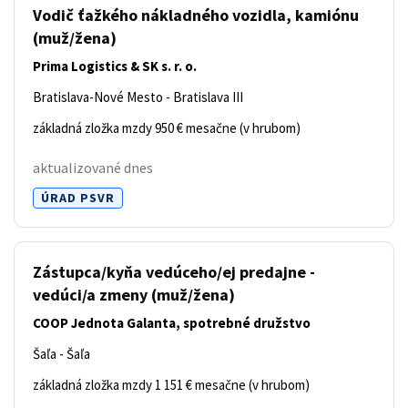
Vodič ťažkého nákladného vozidla, kamiónu
(muž/žena)
Prima Logistics & SK s. r. o.
Bratislava-Nové Mesto - Bratislava III
základná zložka mzdy 950 € mesačne (v hrubom)
aktualizované dnes
ÚRAD PSVR
Zástupca/kyňa vedúceho/ej predajne -
vedúci/a zmeny
(muž/žena)
COOP Jednota Galanta, spotrebné družstvo
Šaľa - Šaľa
základná zložka mzdy 1 151 € mesačne (v hrubom)