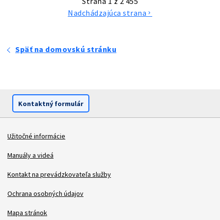
Strana 1 z 2 455
Nadchádzajúca strana
chevron_right
Späť na domovskú stránku
Kontaktný formulár
Užitočné informácie
Patička
Manuály a videá
Kontakt na prevádzkovateľa služby
Ochrana osobných údajov
Mapa stránok