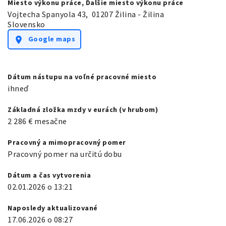
Miesto výkonu práce, Ďalšie miesto výkonu práce
Vojtecha Spanyola 43
,
01207 Žilina - Žilina
Slovensko
Google maps
location_on
Dátum nástupu na voľné pracovné miesto
ihneď
Základná zložka mzdy v eurách (v hrubom)
2 286
€
mesačne
Pracovný a mimopracovný pomer
Pracovný pomer na určitú dobu
Dátum a čas vytvorenia
02.01.2026 o 13:21
Naposledy aktualizované
17.06.2026 o 08:27