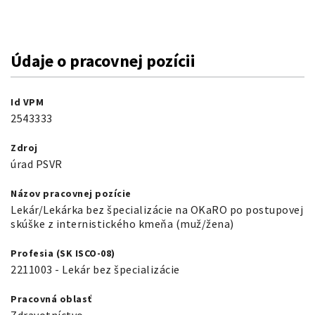
Údaje o pracovnej pozícii
Id VPM
2543333
Zdroj
úrad PSVR
Názov pracovnej pozície
Lekár/Lekárka bez špecializácie na OKaRO po postupovej
skúške z internistického kmeňa
(muž/žena)
Profesia (SK ISCO-08)
2211003 - Lekár bez špecializácie
Pracovná oblasť
Zdravotníctvo