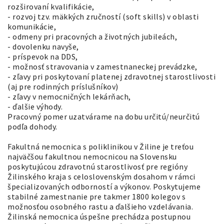
rozširovaní kvalifikácie,
- rozvoj tzv. mäkkých zručností (soft skills) v oblasti
komunikácie,
- odmeny pri pracovných a životných jubileách,
- dovolenku navyše,
- príspevok na DDS,
- možnosť stravovania v zamestnaneckej prevádzke,
- zľavy pri poskytovaní platenej zdravotnej starostlivosti
(aj pre rodinných príslušníkov)
- zľavy v nemocničných lekárňach,
- ďalšie výhody.
Pracovný pomer uzatvárame na dobu určitú/neurčitú
podľa dohody.
Fakultná nemocnica s poliklinikou v Žiline je treťou
najväčšou fakultnou nemocnicou na Slovensku
poskytujúcou zdravotnú starostlivosť pre regióny
Žilinského kraja s celoslovenským dosahom v rámci
špecializovaných odborností a výkonov. Poskytujeme
stabilné zamestnanie pre takmer 1800 kolegov s
možnosťou osobného rastu a ďalšieho vzdelávania.
Žilinská nemocnica úspešne prechádza postupnou