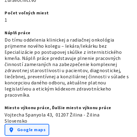
Počet voľných miest
1
Náplň práce
Do tímu oddelenia klinickej a radiačnej onkológia
prijmeme nového kolegu – lekára/lekárku bez
špecializácie po postupovej skúške z internistického
kmeňa. Náplň práce predstavuje plnenie pracovných
činností zameraných na zabezpečenie komplexnej
zdravotnej starostlivosti u pacientov, diagnostickej,
liečebnej, preventívnej a konziliárnej činnosti v súlade s
koncepciou daného odboru, aktuálne platnou
legislatívou a etickým kódexom zdravotníckeho
pracovníka.
Miesto výkonu práce, Ďalšie miesto výkonu práce
Vojtecha Spanyola 43
,
01207 Žilina - Žilina
Slovensko
Google maps
location_on