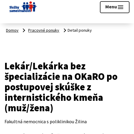
Prihlásiť sa
Menu
menu
Domov
Pracovné ponuky
Detail ponuky
Lekár/Lekárka bez
špecializácie na OKaRO po
postupovej skúške z
internistického kmeňa
(muž/žena)
Fakultná nemocnica s poliklinikou Žilina