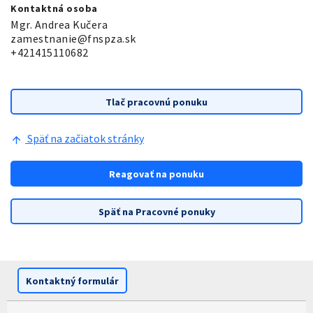
Kontaktná osoba
Mgr. Andrea Kučera
zamestnanie@fnspza.sk
+421415110682
Tlač pracovnú ponuku
Späť na začiatok stránky
arrow_upward
Reagovať na ponuku
Späť na Pracovné ponuky
Kontaktný formulár