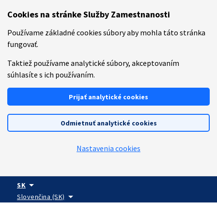
Preskočiť na hlavný obsah
Cookies na stránke Služby Zamestnanosti
Používame základné cookies súbory aby mohla táto stránka
fungovať.
Taktiež používame analytické súbory, akceptovaním
súhlasíte s ich používaním.
Prijať analytické cookies
Odmietnuť analytické cookies
Nastavenia cookies
arrow_drop_down
SK
arrow_drop_down
Slovenčina (SK)