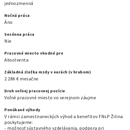
jednozmenná
Nočná práca
Áno
Sezónna práca
Nie
Pracovné miesto vhodné pre
Absolventa
Základná zložka mzdy v eurách (v hrubom)
2 286
€
mesačne
Druh voľnej pracovnej pozície
Voľné pracovné miesto vo verejnom záujme
Ponúkané výhody
V rámci zamestnaneckých výhod a benefitov FNsP Žilina
poskytujeme:
- možnosť sústavného vzdelávania, podpora pri