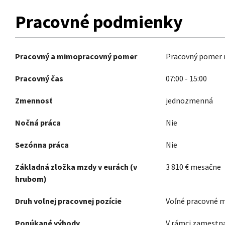
Pracovné podmienky
Pracovný a mimopracovný pomer
Pracovný pomer n
Pracovný čas
07:00
-
15:00
Zmennosť
jednozmenná
Nočná práca
Nie
Sezónna práca
Nie
Základná zložka mzdy v eurách (v
3 810
€
mesačne
hrubom)
Druh voľnej pracovnej pozície
Voľné pracovné 
Ponúkané výhody
V rámci zamestna