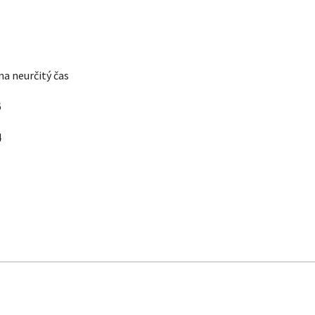
a neurčitý čas
6
4