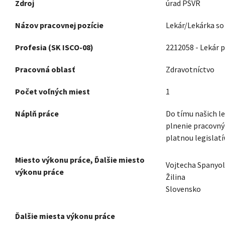
Zdroj
úrad PSVR
Názov pracovnej pozície
Lekár/Lekárka so
Profesia (SK ISCO-08)
2212058 - Lekár 
Pracovná oblasť
Zdravotníctvo
Počet voľných miest
1
Náplň práce
Do tímu našich l
plnenie pracovný
platnou legislat
Miesto výkonu práce, Ďalšie miesto
Vojtecha Spanyol
výkonu práce
Žilina
Slovensko
Ďalšie miesta výkonu práce