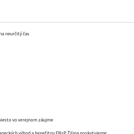
a neurčitý čas
miesto vo verejnom záujme
neckých výhod a benefitov FNsP Žilina poskytujeme: