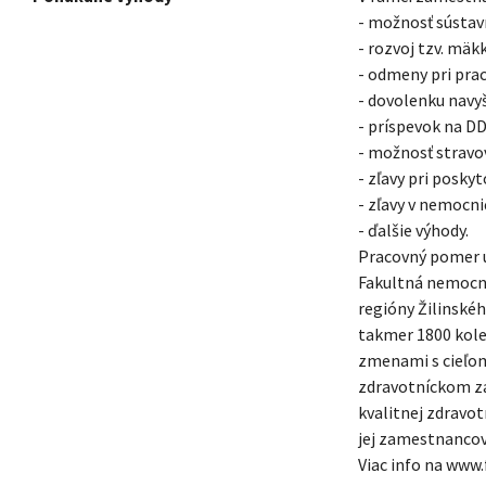
- možnosť sústavn
- rozvoj tzv. mäk
- odmeny pri prac
- dovolenku navy
- príspevok na DD
- možnosť stravo
- zľavy pri posky
- zľavy v nemocn
- ďalšie výhody.
Pracovný pomer u
Fakultná nemocnic
regióny Žilinské
takmer 1800 kole
zmenami s cieľom
zdravotníckom za
kvalitnej zdravo
jej zamestnancov
Viac info na www