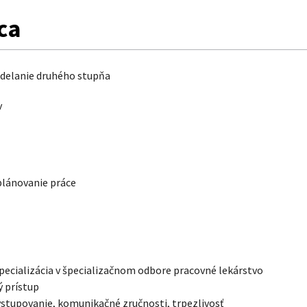
ca
delanie druhého stupňa
v
plánovanie práce
pecializácia v špecializačnom odbore pracovné lekárstvo
 prístup
stupovanie, komunikačné zručnosti, trpezlivosť