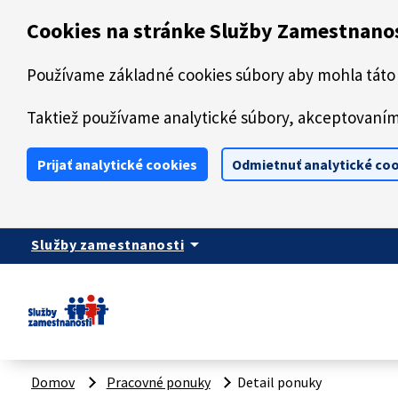
Preskočiť na hlavný obsah
Cookies na stránke Služby Zamestnano
Používame základné cookies súbory aby mohla táto 
Taktiež používame analytické súbory, akceptovaním 
Prijať analytické cookies
Odmietnuť analytické co
arrow_drop_down
Služby zamestnanosti
Domov
Pracovné ponuky
Detail ponuky