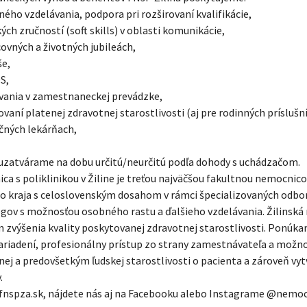
ého vzdelávania, podpora pri rozširovaní kvalifikácie,
kých zručností (soft skills) v oblasti komunikácie,
ovných a životných jubileách,
še,
S,
vania v zamestnaneckej prevádzke,
tovaní platenej zdravotnej starostlivosti (aj pre rodinných príslušn
ičných lekárňach,
zatvárame na dobu určitú/neurčitú podľa dohody s uchádzačom.
a s poliklinikou v Žiline je treťou najväčšou fakultnou nemocnic
ho kraja s celoslovenským dosahom v rámci špecializovaných odbo
gov s možnosťou osobného rastu a ďalšieho vzdelávania. Žilinsk
 zvýšenia kvality poskytovanej zdravotnej starostlivosti. Ponúk
riadení, profesionálny prístup zo strany zamestnávateľa a možno
tnej a predovšetkým ľudskej starostlivosti o pacienta a zároveň v
.
.fnspza.sk, nájdete nás aj na Facebooku alebo Instagrame @nemoc