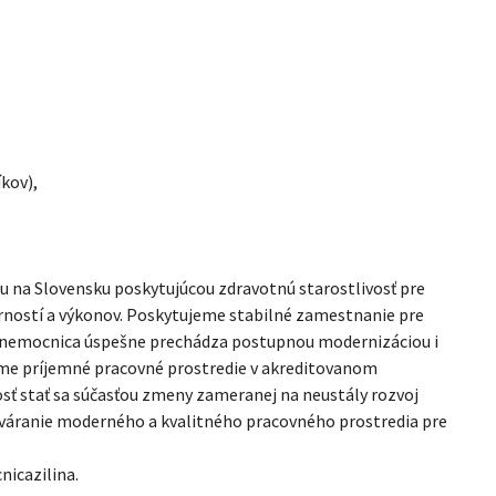
íkov),
ou na Slovensku poskytujúcou zdravotnú starostlivosť pre
rností a výkonov. Poskytujeme stabilné zamestnanie pre
á nemocnica úspešne prechádza postupnou modernizáciou i
ame príjemné pracovné prostredie v akreditovanom
sť stať sa súčasťou zmeny zameranej na neustály rozvoj
ytváranie moderného a kvalitného pracovného prostredia pre
nicazilina.