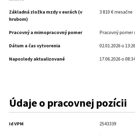
Základná zložka mzdy v eurách (v
3 810
€
mesačne
hrubom)
Pracovný a mimopracovný pomer
Pracovný pomer n
Dátum a čas vytvorenia
02.01.2026 o 13:2
Naposledy aktualizované
17.06.2026 o 08:3
Údaje o pracovnej pozícii
Id VPM
2543339