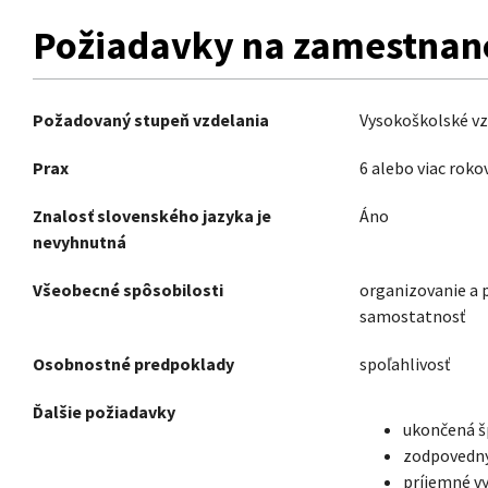
Požiadavky na zamestnan
Požadovaný stupeň vzdelania
Vysokoškolské vz
Prax
6 alebo viac roko
Znalosť slovenského jazyka je
Áno
nevyhnutná
Všeobecné spôsobilosti
organizovanie a 
samostatnosť
Osobnostné predpoklady
spoľahlivosť
Ďalšie požiadavky
ukončená š
zodpovedný
príjemné vy