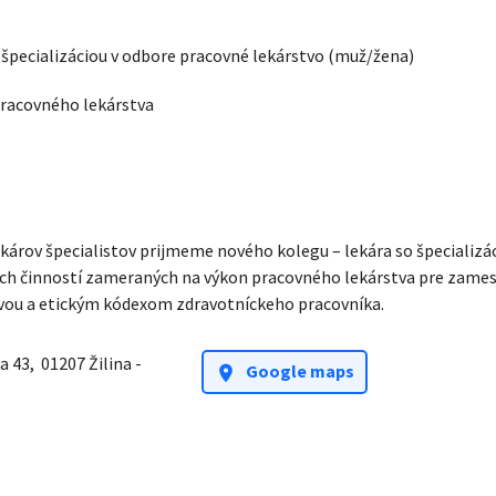
 špecializáciou v odbore pracovné lekárstvo
(muž/žena)
pracovného lekárstva
ekárov špecialistov prijmeme nového kolegu – lekára so špecializá
ch činností zameraných na výkon pracovného lekárstva pre zames
ívou a etickým kódexom zdravotníckeho pracovníka.
a 43
,
01207 Žilina -
Google maps
location_on