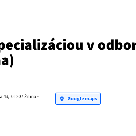
pecializáciou v odbo
a)
a 43
,
01207 Žilina -
Google maps
location_on