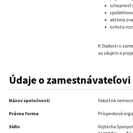
schopnosť s
spoľahlivosť
aktívna zna
ochota rozv
K žiadosti o zam
za záujem a prej
Údaje o zamestnávateľovi
Názov spoločnosti
Fakultná nemocnic
Právna forma
Príspevková orga
Sídlo
Vojtecha Spanyol