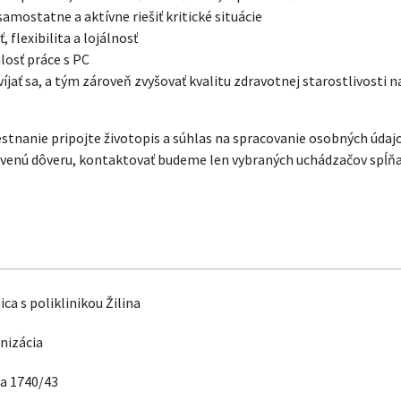
amostatne a aktívne riešiť kritické situácie
, flexibilita a lojálnosť
losť práce s PC
íjať sa, a tým zároveň zvyšovať kvalitu zdravotnej starostlivosti n
estnanie pripojte životopis a súhlas na spracovanie osobných úda
avenú dôveru, kontaktovať budeme len vybraných uchádzačov spĺňa
a s poliklinikou Žilina
nizácia
a 1740/43