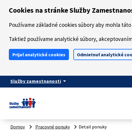
Preskočiť na hlavný obsah
Cookies na stránke Služby Zamestnano
Používame základné cookies súbory aby mohla táto 
Taktiež používame analytické súbory, akceptovaním 
Prijať analytické cookies
Odmietnuť analytické co
arrow_drop_down
Služby zamestnanosti
Domov
Pracovné ponuky
Detail ponuky