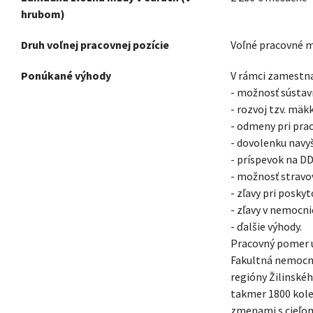
hrubom)
Druh voľnej pracovnej pozície
Voľné pracovné 
Ponúkané výhody
V rámci zamestna
- možnosť sústavn
- rozvoj tzv. mäk
- odmeny pri prac
- dovolenku navy
- príspevok na DD
- možnosť stravo
- zľavy pri posky
- zľavy v nemocn
- ďalšie výhody.
Pracovný pomer u
Fakultná nemocnic
regióny Žilinské
takmer 1800 kole
zmenami s cieľom 