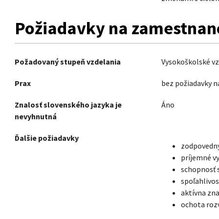
Požiadavky na zamestnan
Požadovaný stupeň vzdelania
Vysokoškolské vz
Prax
bez požiadavky n
Znalosť slovenského jazyka je
Áno
nevyhnutná
Ďalšie požiadavky
zodpovedný
príjemné vy
schopnosť s
spoľahlivosť
aktívna zna
ochota rozv