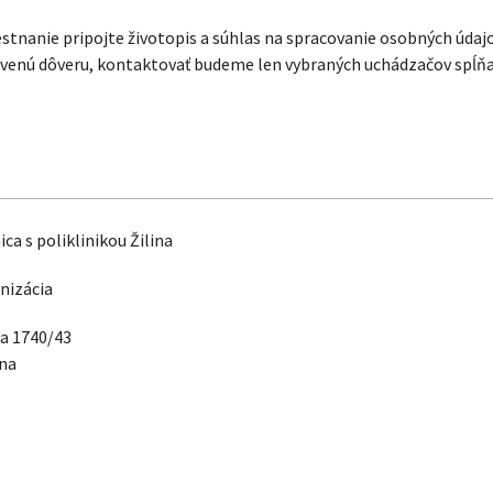
estnanie pripojte životopis a súhlas na spracovanie osobných údaj
avenú dôveru, kontaktovať budeme len vybraných uchádzačov spĺňa
a s poliklinikou Žilina
nizácia
a 1740/43
ina