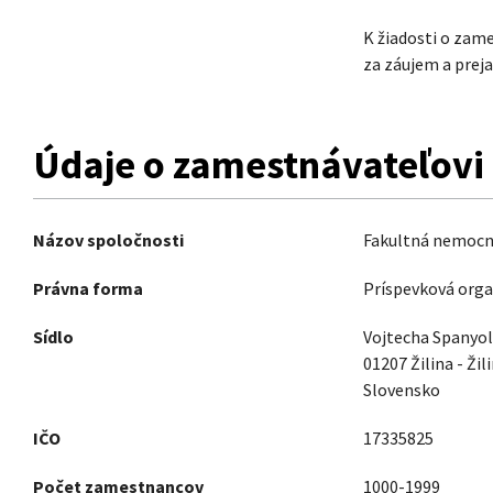
K žiadosti o zam
za záujem a prej
Údaje o zamestnávateľovi
Názov spoločnosti
Fakultná nemocnic
Právna forma
Príspevková orga
Sídlo
Vojtecha Spanyol
01207 Žilina - Žil
Slovensko
IČO
17335825
Počet zamestnancov
1000-1999