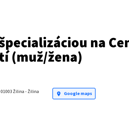
špecializáciou na Ce
tí
(muž/žena)
,
01003 Žilina - Žilina
Google maps
location_on