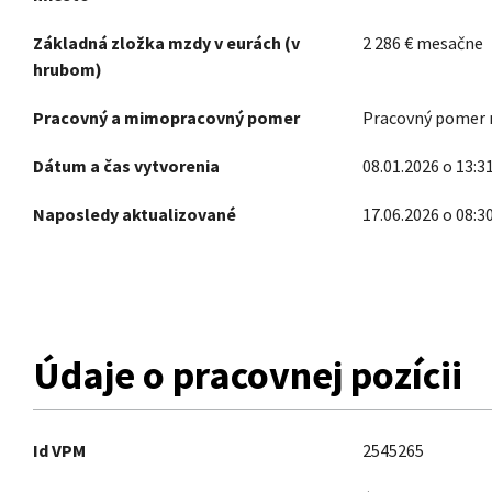
Základná zložka mzdy v eurách (v
2 286
€
mesačne
hrubom)
Pracovný a mimopracovný pomer
Pracovný pomer n
Dátum a čas vytvorenia
08.01.2026 o 13:3
Naposledy aktualizované
17.06.2026 o 08:3
Údaje o pracovnej pozícii
Id VPM
2545265