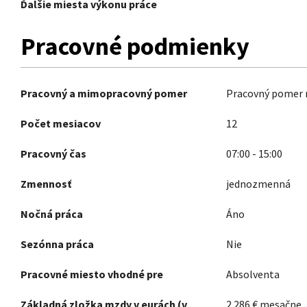
Ďalšie miesta výkonu práce
Pracovné podmienky
Pracovný a mimopracovný pomer
Pracovný pomer n
Počet mesiacov
12
Pracovný čas
07:00
-
15:00
Zmennosť
jednozmenná
Nočná práca
Áno
Sezónna práca
Nie
Pracovné miesto vhodné pre
Absolventa
Základná zložka mzdy v eurách (v
2 286
€
mesačne