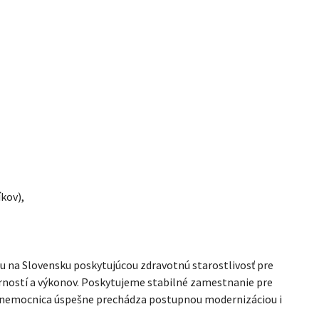
íkov),
ou na Slovensku poskytujúcou zdravotnú starostlivosť pre
rností a výkonov. Poskytujeme stabilné zamestnanie pre
á nemocnica úspešne prechádza postupnou modernizáciou i