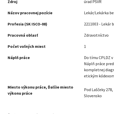
Zdroj
úrad PSVR
Názov pracovnej pozície
Lekár/Lekárka be
Profesia (SK ISCO-08)
2211003 - Lekár b
Pracovná oblasť
Zdravotníctvo
Počet voľných miest
1
Náplň práce
Do tímu CPLDZ v 
Náplň práce pred
kompletnej diagno
etickým kódexom
Miesto výkonu práce, Ďalšie miesto
Pod Laščeky 278
výkonu práce
Slovensko