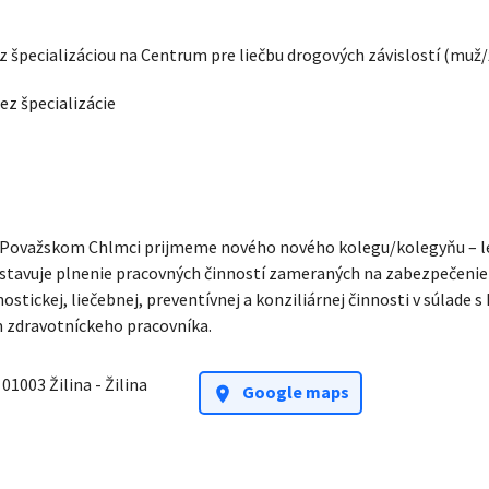
z špecializáciou na Centrum pre liečbu drogových závislostí
(muž/
ez špecializácie
Považskom Chlmci prijmeme nového nového kolegu/kolegyňu – lek
stavuje plnenie pracovných činností zameraných na zabezpečenie 
stickej, liečebnej, preventívnej a konziliárnej činnosti v súlade 
 zdravotníckeho pracovníka.
,
01003 Žilina - Žilina
Google maps
location_on