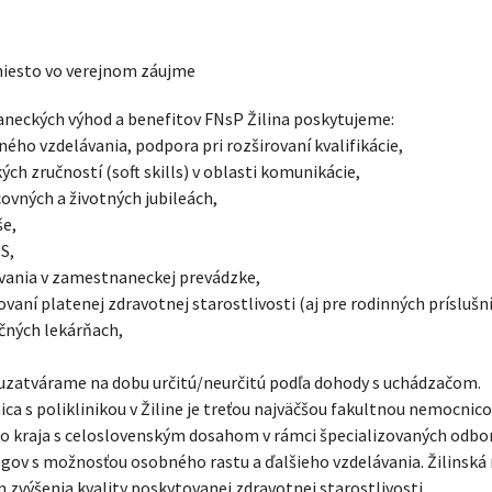
miesto vo verejnom záujme
neckých výhod a benefitov FNsP Žilina poskytujeme:
ého vzdelávania, podpora pri rozširovaní kvalifikácie,
kých zručností (soft skills) v oblasti komunikácie,
ovných a životných jubileách,
še,
S,
vania v zamestnaneckej prevádzke,
tovaní platenej zdravotnej starostlivosti (aj pre rodinných príslušn
ičných lekárňach,
zatvárame na dobu určitú/neurčitú podľa dohody s uchádzačom.
a s poliklinikou v Žiline je treťou najväčšou fakultnou nemocnic
ho kraja s celoslovenským dosahom v rámci špecializovaných odbo
gov s možnosťou osobného rastu a ďalšieho vzdelávania. Žilinsk
zvýšenia kvality poskytovanej zdravotnej starostlivosti.