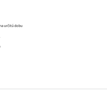
a určitú dobu
1
0