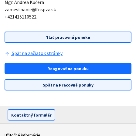
Mgr. Andrea Kučera
zamestnanie@fnspza.sk
+421415110522
Tlač pracovnú ponuku
Späť na začiatok stránky
arrow_upward
Reagovať na ponuku
Späť na Pracovné ponuky
Kontaktný formulár
Užitočné informácie