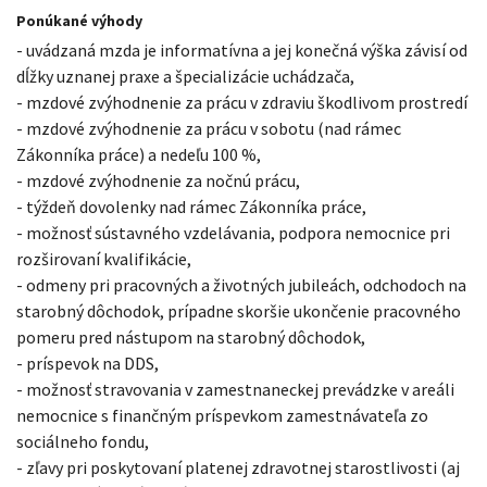
Ponúkané výhody
- uvádzaná mzda je informatívna a jej konečná výška závisí od
dĺžky uznanej praxe a špecializácie uchádzača,
- mzdové zvýhodnenie za prácu v zdraviu škodlivom prostredí
- mzdové zvýhodnenie za prácu v sobotu (nad rámec
Zákonníka práce) a nedeľu 100 %,
- mzdové zvýhodnenie za nočnú prácu,
- týždeň dovolenky nad rámec Zákonníka práce,
- možnosť sústavného vzdelávania, podpora nemocnice pri
rozširovaní kvalifikácie,
- odmeny pri pracovných a životných jubileách, odchodoch na
starobný dôchodok, prípadne skoršie ukončenie pracovného
pomeru pred nástupom na starobný dôchodok,
- príspevok na DDS,
- možnosť stravovania v zamestnaneckej prevádzke v areáli
nemocnice s finančným príspevkom zamestnávateľa zo
sociálneho fondu,
- zľavy pri poskytovaní platenej zdravotnej starostlivosti (aj