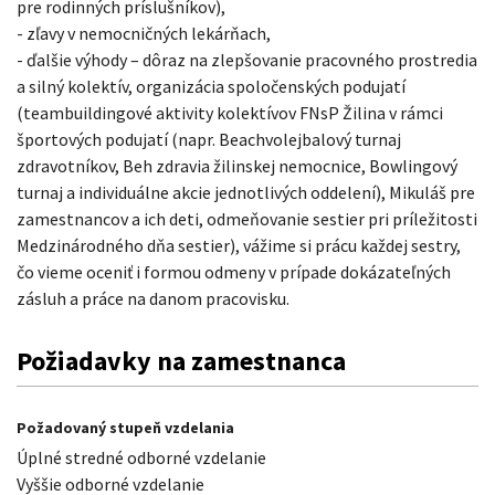
pre rodinných príslušníkov),
- zľavy v nemocničných lekárňach,
- ďalšie výhody – dôraz na zlepšovanie pracovného prostredia
a silný kolektív, organizácia spoločenských podujatí
(teambuildingové aktivity kolektívov FNsP Žilina v rámci
športových podujatí (napr. Beachvolejbalový turnaj
zdravotníkov, Beh zdravia žilinskej nemocnice, Bowlingový
turnaj a individuálne akcie jednotlivých oddelení), Mikuláš pre
zamestnancov a ich deti, odmeňovanie sestier pri príležitosti
Medzinárodného dňa sestier), vážime si prácu každej sestry,
čo vieme oceniť i formou odmeny v prípade dokázateľných
zásluh a práce na danom pracovisku.
Požiadavky na zamestnanca
Požadovaný stupeň vzdelania
Úplné stredné odborné vzdelanie
Vyššie odborné vzdelanie