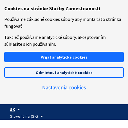
Preskočiť na hlavný obsah
Cookies na stránke Služby Zamestnanosti
Používame základné cookies súbory aby mohla táto stránka
fungovať.
Taktiež používame analytické súbory, akceptovaním
súhlasíte s ich používaním.
Prijať analytické cookies
Odmietnuť analytické cookies
Nastavenia cookies
arrow_drop_down
SK
arrow_drop_down
Slovenčina (SK)