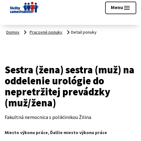
Prihlásiť sa
Menu
menu
Domov
Pracovné ponuky
Detail ponuky
Sestra (žena) sestra (muž) na
oddelenie urológie do
nepretržitej prevádzky
(muž/žena)
Fakultná nemocnica s poliklinikou Žilina
Miesto výkonu práce, Ďalšie miesto výkonu práce