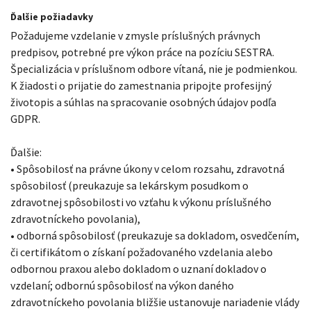
Ďalšie požiadavky
Požadujeme vzdelanie v zmysle príslušných právnych
predpisov, potrebné pre výkon práce na pozíciu SESTRA.
Špecializácia v príslušnom odbore vítaná, nie je podmienkou.
K žiadosti o prijatie do zamestnania pripojte profesijný
životopis a súhlas na spracovanie osobných údajov podľa
GDPR.
Ďalšie:
• Spôsobilosť na právne úkony v celom rozsahu, zdravotná
spôsobilosť (preukazuje sa lekárskym posudkom o
zdravotnej spôsobilosti vo vzťahu k výkonu príslušného
zdravotníckeho povolania),
• odborná spôsobilosť (preukazuje sa dokladom, osvedčením,
či certifikátom o získaní požadovaného vzdelania alebo
odbornou praxou alebo dokladom o uznaní dokladov o
vzdelaní; odbornú spôsobilosť na výkon daného
zdravotníckeho povolania bližšie ustanovuje nariadenie vlády