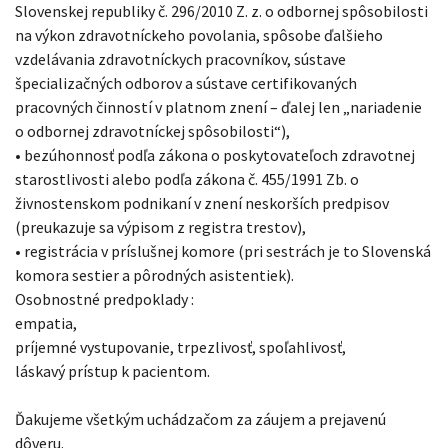
Slovenskej republiky č. 296/2010 Z. z. o odbornej spôsobilosti
na výkon zdravotníckeho povolania, spôsobe ďalšieho
vzdelávania zdravotníckych pracovníkov, sústave
špecializačných odborov a sústave certifikovaných
pracovných činností v platnom znení – ďalej len „nariadenie
o odbornej zdravotníckej spôsobilosti“),
• bezúhonnosť podľa zákona o poskytovateľoch zdravotnej
starostlivosti alebo podľa zákona č. 455/1991 Zb. o
živnostenskom podnikaní v znení neskorších predpisov
(preukazuje sa výpisom z registra trestov),
• registrácia v príslušnej komore (pri sestrách je to Slovenská
komora sestier a pôrodných asistentiek).
Osobnostné predpoklady :
empatia,
príjemné vystupovanie, trpezlivosť, spoľahlivosť,
láskavý prístup k pacientom.
Ďakujeme všetkým uchádzačom za záujem a prejavenú
dôveru.