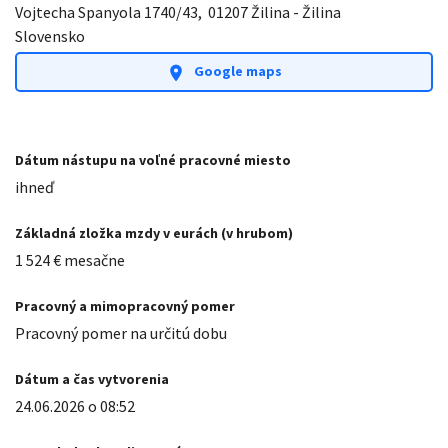
Vojtecha Spanyola 1740/43
,
01207 Žilina - Žilina
Slovensko
Google maps
location_on
Dátum nástupu na voľné pracovné miesto
ihneď
Základná zložka mzdy v eurách (v hrubom)
1 524
€
mesačne
Pracovný a mimopracovný pomer
Pracovný pomer na určitú dobu
Dátum a čas vytvorenia
24.06.2026 o 08:52